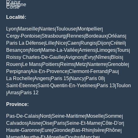
D'azur
Bretagne
Corse
Localité:
Lyon
Marseille
Nantes
Toulouse
Montpellier
|
|
|
|
|
Cergy-Pontoise
Strasbourg
Rennes
Bordeaux
Orléans
|
|
|
|
|
Paris La Défense
Lille
Nice
Caen
Rungis
Dijon
Créteil
|
|
|
|
|
|
|
Besançon
Niort
Marne-La-Vallée
Amiens
Limoges
Tours
|
|
|
|
|
|
Roissy Charles-De-Gaulle
Avignon
Évry
Nîmes
Blois
|
|
|
|
|
Rouen
Le Mans
Poitiers
Reims
Metz
Nanterre
Grenoble
|
|
|
|
|
|
|
Perpignan
Aix-En-Provence
Clermont-Ferrand
Pau
|
|
|
|
La Rochelle
Angers
Paris 15
Nancy
Paris 08
|
|
|
|
|
Saint-Étienne
Saint-Quentin-En-Yvelines
Paris 13
Toulon
|
|
|
Arras
Paris 12
|
|
Province:
Pas-De-Calais
Nord
Seine-Maritime
Moselle
Somme
|
|
|
|
|
Calvados
Aisne
Oise
Paris
Seine-Et-Marne
Côte-D'or
|
|
|
|
|
|
Haute-Garonne
Eure
Gironde
Bas-Rhin
Isère
Rhône
|
|
|
|
|
|
Marne
Meurthe-Et-Moselle
Doubs
Manche
|
|
|
|