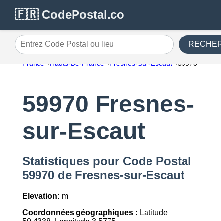
🇫🇷 CodePostal.co
RECHE
Entrez Code Postal ou lieu
France
Hauts-De-France
Fresnes-Sur-Escaut
59970
59970 Fresnes-
sur-Escaut
Statistiques pour Code Postal
59970 de Fresnes-sur-Escaut
Elevation:
m
Coordonnées géographiques :
Latitude