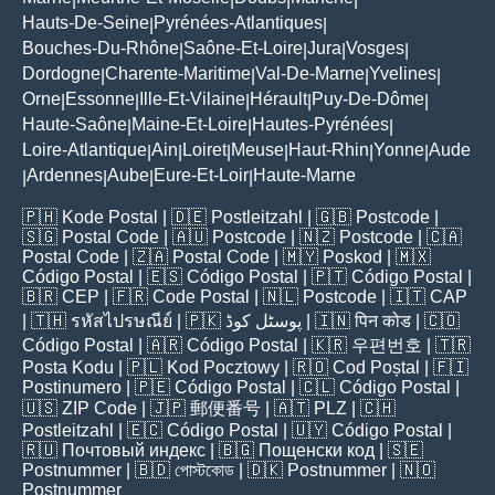
Hauts-De-Seine
Pyrénées-Atlantiques
|
|
Bouches-Du-Rhône
Saône-Et-Loire
Jura
Vosges
|
|
|
|
Dordogne
Charente-Maritime
Val-De-Marne
Yvelines
|
|
|
|
Orne
Essonne
Ille-Et-Vilaine
Hérault
Puy-De-Dôme
|
|
|
|
|
Haute-Saône
Maine-Et-Loire
Hautes-Pyrénées
|
|
|
Loire-Atlantique
Ain
Loiret
Meuse
Haut-Rhin
Yonne
Aude
|
|
|
|
|
|
Ardennes
Aube
Eure-Et-Loir
Haute-Marne
|
|
|
|
🇵🇭
Kode Postal
| 🇩🇪
Postleitzahl
| 🇬🇧
Postcode
|
🇸🇬
Postal Code
| 🇦🇺
Postcode
| 🇳🇿
Postcode
| 🇨🇦
Postal Code
| 🇿🇦
Postal Code
| 🇲🇾
Poskod
| 🇲🇽
Código Postal
| 🇪🇸
Código Postal
| 🇵🇹
Código Postal
|
🇧🇷
CEP
| 🇫🇷
Code Postal
| 🇳🇱
Postcode
| 🇮🇹
CAP
| 🇹🇭
รหัสไปรษณีย์
| 🇵🇰
پوسٹل کوڈ
| 🇮🇳
पिन कोड
| 🇨🇴
Código Postal
| 🇦🇷
Código Postal
| 🇰🇷
우편번호
| 🇹🇷
Posta Kodu
| 🇵🇱
Kod Pocztowy
| 🇷🇴
Cod Poștal
| 🇫🇮
Postinumero
| 🇵🇪
Código Postal
| 🇨🇱
Código Postal
|
🇺🇸
ZIP Code
| 🇯🇵
郵便番号
| 🇦🇹
PLZ
| 🇨🇭
Postleitzahl
| 🇪🇨
Código Postal
| 🇺🇾
Código Postal
|
🇷🇺
Почтовый индекс
| 🇧🇬
Пощенски код
| 🇸🇪
Postnummer
| 🇧🇩
পোস্টকোড
| 🇩🇰
Postnummer
| 🇳🇴
Postnummer