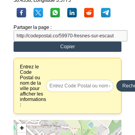
50.4338, Longitude 3.5775
Partager la page :
Copier
Entrez le
Code
Postal ou
nom de la
Reche
ville pour
afficher les
informations
:
+