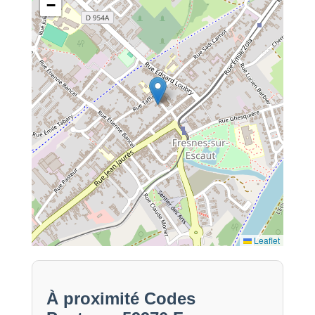
−
Leaflet
À proximité Codes