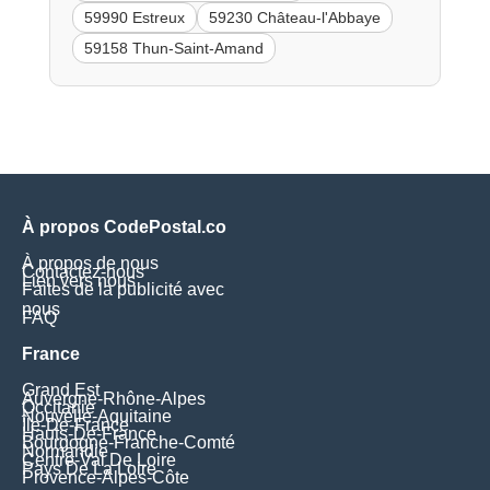
59990 Estreux
59230 Château-l'Abbaye
59158 Thun-Saint-Amand
À propos CodePostal.co
À propos de nous
Contactez-nous
Lien vers nous
Faites de la publicité avec
nous
FAQ
France
Grand Est
Auvergne-Rhône-Alpes
Occitanie
Nouvelle-Aquitaine
Île-De-France
Hauts-De-France
Bourgogne-Franche-Comté
Normandie
Centre-Val De Loire
Pays De La Loire
Provence-Alpes-Côte