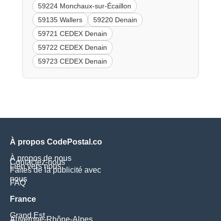
59224 Monchaux-sur-Écaillon
59135 Wallers
59220 Denain
59721 CEDEX Denain
59722 CEDEX Denain
59723 CEDEX Denain
À propos CodePostal.co
À propos de nous
Contactez-nous
Lien vers nous
Faites de la publicité avec
nous
FAQ
France
Grand Est
Auvergne-Rhône-Alpes