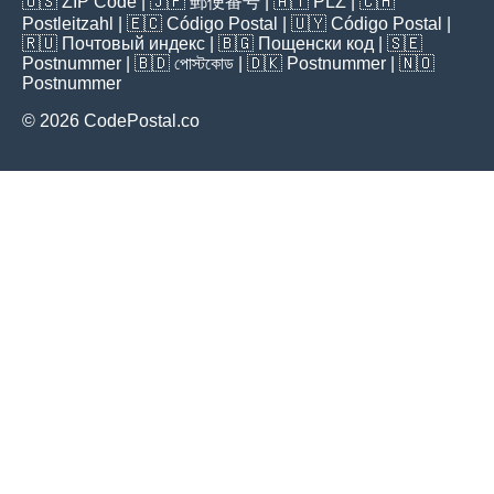
🇺🇸
ZIP Code
| 🇯🇵
郵便番号
| 🇦🇹
PLZ
| 🇨🇭
Postleitzahl
| 🇪🇨
Código Postal
| 🇺🇾
Código Postal
|
🇷🇺
Почтовый индекс
| 🇧🇬
Пощенски код
| 🇸🇪
Postnummer
| 🇧🇩
পোস্টকোড
| 🇩🇰
Postnummer
| 🇳🇴
Postnummer
© 2026 CodePostal.co