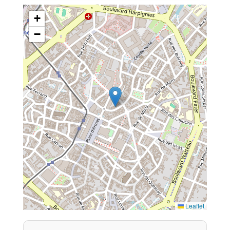
+
−
Leaflet