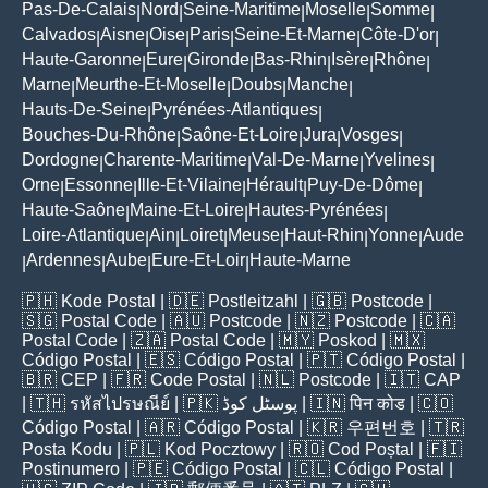
Pas-De-Calais
Nord
Seine-Maritime
Moselle
Somme
|
|
|
|
|
Calvados
Aisne
Oise
Paris
Seine-Et-Marne
Côte-D'or
|
|
|
|
|
|
Haute-Garonne
Eure
Gironde
Bas-Rhin
Isère
Rhône
|
|
|
|
|
|
Marne
Meurthe-Et-Moselle
Doubs
Manche
|
|
|
|
Hauts-De-Seine
Pyrénées-Atlantiques
|
|
Bouches-Du-Rhône
Saône-Et-Loire
Jura
Vosges
|
|
|
|
Dordogne
Charente-Maritime
Val-De-Marne
Yvelines
|
|
|
|
Orne
Essonne
Ille-Et-Vilaine
Hérault
Puy-De-Dôme
|
|
|
|
|
Haute-Saône
Maine-Et-Loire
Hautes-Pyrénées
|
|
|
Loire-Atlantique
Ain
Loiret
Meuse
Haut-Rhin
Yonne
Aude
|
|
|
|
|
|
Ardennes
Aube
Eure-Et-Loir
Haute-Marne
|
|
|
|
🇵🇭
Kode Postal
| 🇩🇪
Postleitzahl
| 🇬🇧
Postcode
|
🇸🇬
Postal Code
| 🇦🇺
Postcode
| 🇳🇿
Postcode
| 🇨🇦
Postal Code
| 🇿🇦
Postal Code
| 🇲🇾
Poskod
| 🇲🇽
Código Postal
| 🇪🇸
Código Postal
| 🇵🇹
Código Postal
|
🇧🇷
CEP
| 🇫🇷
Code Postal
| 🇳🇱
Postcode
| 🇮🇹
CAP
| 🇹🇭
รหัสไปรษณีย์
| 🇵🇰
پوسٹل کوڈ
| 🇮🇳
पिन कोड
| 🇨🇴
Código Postal
| 🇦🇷
Código Postal
| 🇰🇷
우편번호
| 🇹🇷
Posta Kodu
| 🇵🇱
Kod Pocztowy
| 🇷🇴
Cod Poștal
| 🇫🇮
Postinumero
| 🇵🇪
Código Postal
| 🇨🇱
Código Postal
|