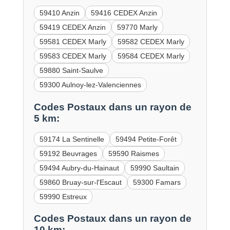
59410 Anzin
59416 CEDEX Anzin
59419 CEDEX Anzin
59770 Marly
59581 CEDEX Marly
59582 CEDEX Marly
59583 CEDEX Marly
59584 CEDEX Marly
59880 Saint-Saulve
59300 Aulnoy-lez-Valenciennes
Codes Postaux dans un rayon de
5 km:
59174 La Sentinelle
59494 Petite-Forêt
59192 Beuvrages
59590 Raismes
59494 Aubry-du-Hainaut
59990 Saultain
59860 Bruay-sur-l'Escaut
59300 Famars
59990 Estreux
Codes Postaux dans un rayon de
10 km: