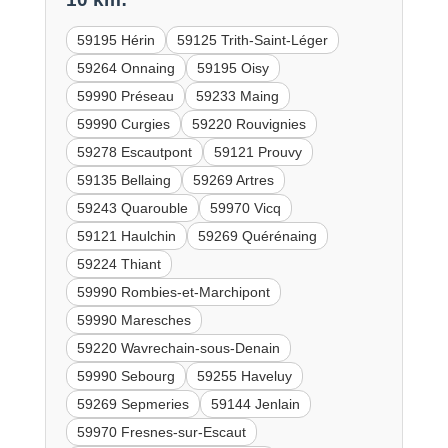
59195 Hérin
59125 Trith-Saint-Léger
59264 Onnaing
59195 Oisy
59990 Préseau
59233 Maing
59990 Curgies
59220 Rouvignies
59278 Escautpont
59121 Prouvy
59135 Bellaing
59269 Artres
59243 Quarouble
59970 Vicq
59121 Haulchin
59269 Quérénaing
59224 Thiant
59990 Rombies-et-Marchipont
59990 Maresches
59220 Wavrechain-sous-Denain
59990 Sebourg
59255 Haveluy
59269 Sepmeries
59144 Jenlain
59970 Fresnes-sur-Escaut