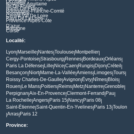
Occitanie
Nouvelle-Aquitaine
Île-De-France
Hauts-De-France
Bourgogne-Franche-Comté
Normandie
Centre-Val De Loire
Pays De La Loire
Provence-Alpes-Côte
D'azur
Bretagne
Corse
Localité:
Lyon
Marseille
Nantes
Toulouse
Montpellier
|
|
|
|
|
Cergy-Pontoise
Strasbourg
Rennes
Bordeaux
Orléans
|
|
|
|
|
Paris La Défense
Lille
Nice
Caen
Rungis
Dijon
Créteil
|
|
|
|
|
|
|
Besançon
Niort
Marne-La-Vallée
Amiens
Limoges
Tours
|
|
|
|
|
|
Roissy Charles-De-Gaulle
Avignon
Évry
Nîmes
Blois
|
|
|
|
|
Rouen
Le Mans
Poitiers
Reims
Metz
Nanterre
Grenoble
|
|
|
|
|
|
|
Perpignan
Aix-En-Provence
Clermont-Ferrand
Pau
|
|
|
|
La Rochelle
Angers
Paris 15
Nancy
Paris 08
|
|
|
|
|
Saint-Étienne
Saint-Quentin-En-Yvelines
Paris 13
Toulon
|
|
|
Arras
Paris 12
|
|
Province: