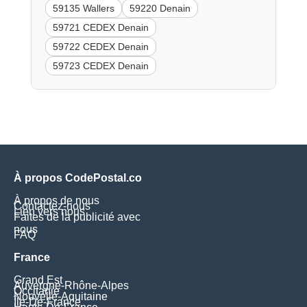
59135 Wallers
59220 Denain
59721 CEDEX Denain
59722 CEDEX Denain
59723 CEDEX Denain
À propos CodePostal.co
À propos de nous
Contactez-nous
Lien vers nous
Faites de la publicité avec
nous
FAQ
France
Grand Est
Auvergne-Rhône-Alpes
Occitanie
Nouvelle-Aquitaine
Île-De-France