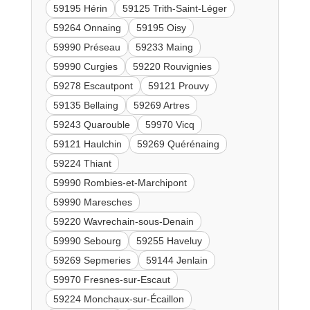
59195 Hérin
59125 Trith-Saint-Léger
59264 Onnaing
59195 Oisy
59990 Préseau
59233 Maing
59990 Curgies
59220 Rouvignies
59278 Escautpont
59121 Prouvy
59135 Bellaing
59269 Artres
59243 Quarouble
59970 Vicq
59121 Haulchin
59269 Quérénaing
59224 Thiant
59990 Rombies-et-Marchipont
59990 Maresches
59220 Wavrechain-sous-Denain
59990 Sebourg
59255 Haveluy
59269 Sepmeries
59144 Jenlain
59970 Fresnes-sur-Escaut
59224 Monchaux-sur-Écaillon