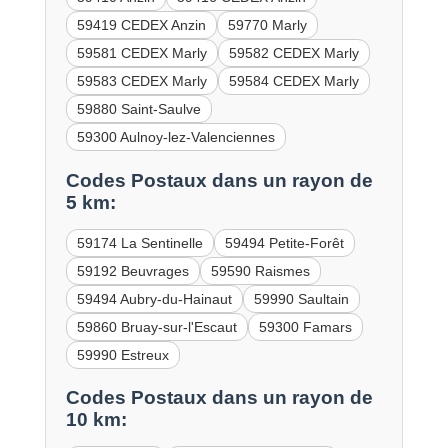
59419 CEDEX Anzin
59770 Marly
59581 CEDEX Marly
59582 CEDEX Marly
59583 CEDEX Marly
59584 CEDEX Marly
59880 Saint-Saulve
59300 Aulnoy-lez-Valenciennes
Codes Postaux dans un rayon de
5 km:
59174 La Sentinelle
59494 Petite-Forêt
59192 Beuvrages
59590 Raismes
59494 Aubry-du-Hainaut
59990 Saultain
59860 Bruay-sur-l'Escaut
59300 Famars
59990 Estreux
Codes Postaux dans un rayon de
10 km: