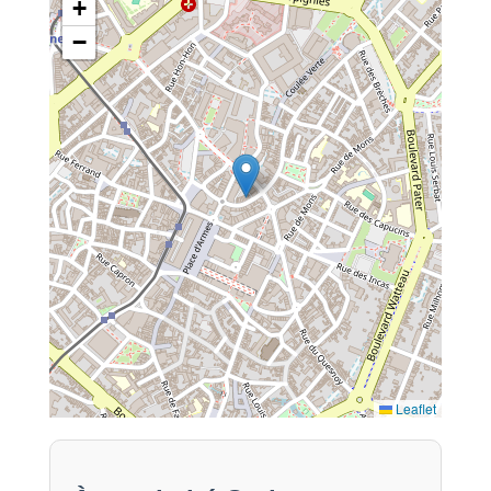
+
−
Leaflet