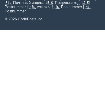
🇷🇺
Почтовый индекс
| 🇧🇬
Пощенски код
| 🇸🇪
Postnummer
| 🇧🇩
পোস্টকোড
| 🇩🇰
Postnummer
| 🇳🇴
Postnummer
© 2026 CodePostal.co