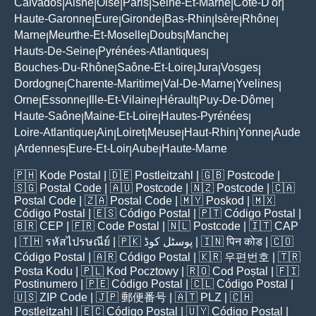
Calvados
Aisne
Oise
Paris
Seine-Et-Marne
Côte-D'or
|
|
|
|
|
|
Haute-Garonne
Eure
Gironde
Bas-Rhin
Isère
Rhône
|
|
|
|
|
|
Marne
Meurthe-Et-Moselle
Doubs
Manche
|
|
|
|
Hauts-De-Seine
Pyrénées-Atlantiques
|
|
Bouches-Du-Rhône
Saône-Et-Loire
Jura
Vosges
|
|
|
|
Dordogne
Charente-Maritime
Val-De-Marne
Yvelines
|
|
|
|
Orne
Essonne
Ille-Et-Vilaine
Hérault
Puy-De-Dôme
|
|
|
|
|
Haute-Saône
Maine-Et-Loire
Hautes-Pyrénées
|
|
|
Loire-Atlantique
Ain
Loiret
Meuse
Haut-Rhin
Yonne
Aude
|
|
|
|
|
|
Ardennes
Eure-Et-Loir
Aube
Haute-Marne
|
|
|
|
🇵🇭
Kode Postal
| 🇩🇪
Postleitzahl
| 🇬🇧
Postcode
|
🇸🇬
Postal Code
| 🇦🇺
Postcode
| 🇳🇿
Postcode
| 🇨🇦
Postal Code
| 🇿🇦
Postal Code
| 🇲🇾
Poskod
| 🇲🇽
Código Postal
| 🇪🇸
Código Postal
| 🇵🇹
Código Postal
|
🇧🇷
CEP
| 🇫🇷
Code Postal
| 🇳🇱
Postcode
| 🇮🇹
CAP
| 🇹🇭
รหัสไปรษณีย์
| 🇵🇰
پوسٹل کوڈ
| 🇮🇳
पिन कोड
| 🇨🇴
Código Postal
| 🇦🇷
Código Postal
| 🇰🇷
우편번호
| 🇹🇷
Posta Kodu
| 🇵🇱
Kod Pocztowy
| 🇷🇴
Cod Poștal
| 🇫🇮
Postinumero
| 🇵🇪
Código Postal
| 🇨🇱
Código Postal
|
🇺🇸
ZIP Code
| 🇯🇵
郵便番号
| 🇦🇹
PLZ
| 🇨🇭
Postleitzahl
| 🇪🇨
Código Postal
| 🇺🇾
Código Postal
|