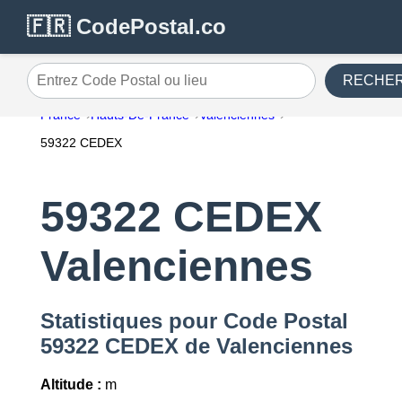
🇫🇷 CodePostal.co
RECHE
Entrez Code Postal ou lieu
France
Hauts-De-France
Valenciennes
59322 CEDEX
59322 CEDEX
Valenciennes
Statistiques pour Code Postal
59322 CEDEX de Valenciennes
Altitude :
m