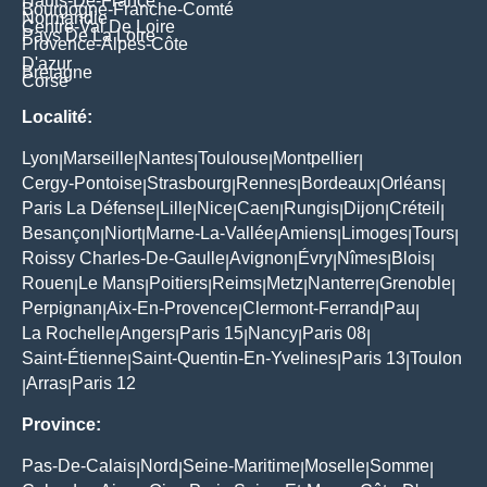
Hauts-De-France
Bourgogne-Franche-Comté
Normandie
Centre-Val De Loire
Pays De La Loire
Provence-Alpes-Côte
D'azur
Bretagne
Corse
Localité:
Lyon
Marseille
Nantes
Toulouse
Montpellier
|
|
|
|
|
Cergy-Pontoise
Strasbourg
Rennes
Bordeaux
Orléans
|
|
|
|
|
Paris La Défense
Lille
Nice
Caen
Rungis
Dijon
Créteil
|
|
|
|
|
|
|
Besançon
Niort
Marne-La-Vallée
Amiens
Limoges
Tours
|
|
|
|
|
|
Roissy Charles-De-Gaulle
Avignon
Évry
Nîmes
Blois
|
|
|
|
|
Rouen
Le Mans
Poitiers
Reims
Metz
Nanterre
Grenoble
|
|
|
|
|
|
|
Perpignan
Aix-En-Provence
Clermont-Ferrand
Pau
|
|
|
|
La Rochelle
Angers
Paris 15
Nancy
Paris 08
|
|
|
|
|
Saint-Étienne
Saint-Quentin-En-Yvelines
Paris 13
Toulon
|
|
|
Arras
Paris 12
|
|
Province:
Pas-De-Calais
Nord
Seine-Maritime
Moselle
Somme
|
|
|
|
|